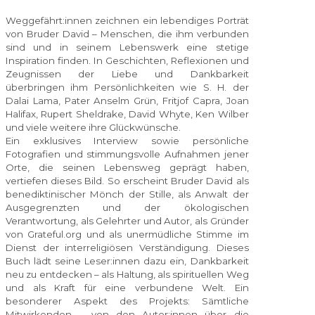
Weggefährt:innen zeichnen ein lebendiges Porträt
von Bruder David – Menschen, die ihm verbunden
sind und in seinem Lebenswerk eine stetige
Inspiration finden. In Geschichten, Reflexionen und
Zeugnissen der Liebe und Dankbarkeit
überbringen ihm Persönlichkeiten wie S. H. der
Dalai Lama, Pater Anselm Grün, Fritjof Capra, Joan
Halifax, Rupert Sheldrake, David Whyte, Ken Wilber
und viele weitere ihre Glückwünsche.
Ein exklusives Interview sowie persönliche
Fotografien und stimmungsvolle Aufnahmen jener
Orte, die seinen Lebensweg geprägt haben,
vertiefen dieses Bild. So erscheint Bruder David als
benediktinischer Mönch der Stille, als Anwalt der
Ausgegrenzten und der ökologischen
Verantwortung, als Gelehrter und Autor, als Gründer
von Grateful.org und als unermüdliche Stimme im
Dienst der interreligiösen Verständigung. Dieses
Buch lädt seine Leser:innen dazu ein, Dankbarkeit
neu zu entdecken – als Haltung, als spirituellen Weg
und als Kraft für eine verbundene Welt. Ein
besonderer Aspekt des Projekts: Sämtliche
Mitwirkenden – von den Autor:innen über die